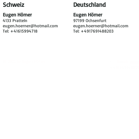
Schweiz
Deutschland
Eugen Hörner
Eugen Hörner
4133 Pratteln
97199 Ochsenfurt
eugen.hoerner@hotmail.com
eugen.hoerner@hotmail.com
Tel: +41615994718
Tel: +4917691488203
@ 2022 by Eugen Hörner
- Email:
euge
+49176914882